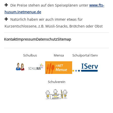
Die Preise stehen auf den Speiseplänen unter
www.fts-
husum.inetmenue.de
Natürlich haben wir auch immer etwas für
Kurzentschlossene, z.B. Müsli-Snacks, Brötchen oder Obst
Navigation
Kontakt
Impressum
Datenschutz
Sitemap
überspringen
Schulbus
Mensa
Schulportal IServ
Schulverein